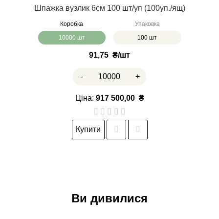
Шпажка вузлик 6см 100 шт/уп (100уп./ящ)
Коробка
Упаковка
10000 шт
100 шт
91,75
₴
-
+
Ціна:
917 500,00
₴
Купити
Ви дивилися