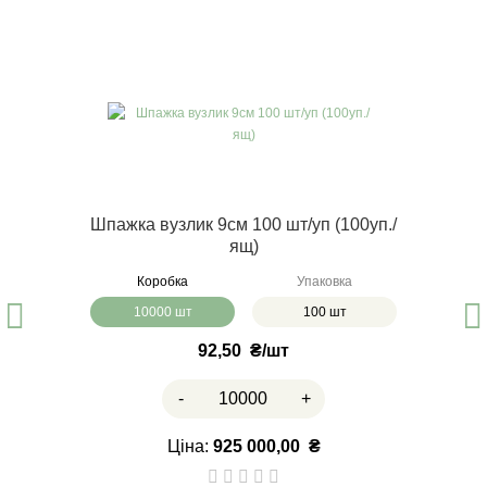
Шпажка вузлик 9см 100 шт/уп (100уп./
ящ)
Коробка
Упаковка
10000 шт
100 шт
92,50
₴
-
+
Ціна:
925 000,00
₴