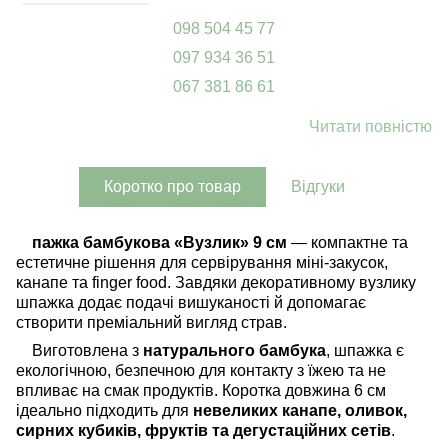
098 504 45 77
097 934 36 51
067 381 86 61
Читати повністю
Коротко про товар
Відгуки
пажка бамбукова «Вузлик» 9 см
— компактне та
естетичне рішення для сервірування міні-закусок,
канапе та finger food. Завдяки декоративному вузлику
шпажка додає подачі вишуканості й допомагає
створити преміальний вигляд страв.
Виготовлена з
натурального бамбука
, шпажка є
екологічною, безпечною для контакту з їжею та не
впливає на смак продуктів. Коротка довжина 6 см
ідеально підходить для
невеликих канапе, оливок,
сирних кубиків, фруктів та дегустаційних сетів
.