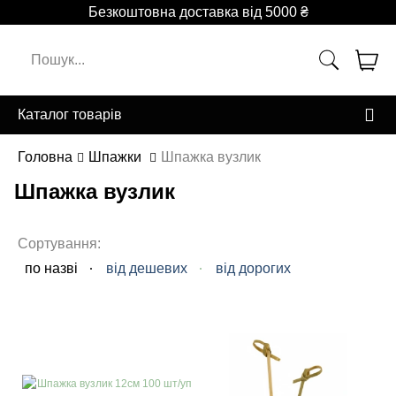
Безкоштовна доставка від 5000 ₴
Каталог товарів
Головна
Шпажки
Шпажка вузлик
Шпажка вузлик
Сортування:
по назві
від дешевих
від дорогих