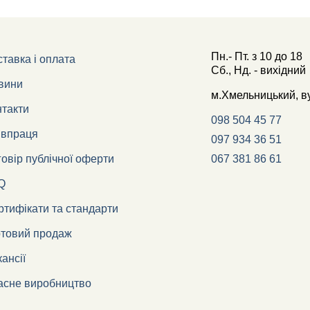
Пн.- Пт.
з
10
до
18
тавка і оплата
Сб., Нд. -
вихідний
вини
м.Хмельницький, в
нтакти
098 504 45 77
івпраця
097 934 36 51
овір публічної оферти
067 381 86 61
Q
тифікати та стандарти
ртовий продаж
ансії
асне виробництво