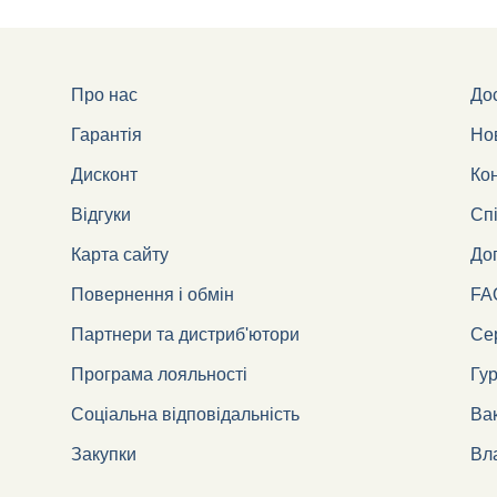
Про нас
Дос
Гарантія
Но
Дисконт
Ко
Відгуки
Сп
Карта сайту
Дог
Повернення і обмін
FA
Партнери та дистриб'ютори
Сер
Програма лояльності
Гу
Соціальна відповідальність
Вак
Закупки
Вл