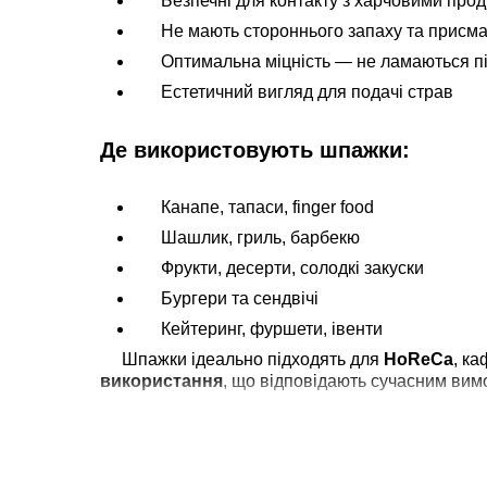
Безпечні для контакту з харчовими про
Не мають стороннього запаху та присма
Оптимальна міцність — не ламаються пі
Естетичний вигляд для подачі страв
Де використовують шпажки:
Канапе, тапаси, finger food
Шашлик, гриль, барбекю
Фрукти, десерти, солодкі закуски
Бургери та сендвічі
Кейтеринг, фуршети, івенти
Шпажки ідеально підходять для
HoReCa
, ка
використання
, що відповідають сучасним вимог