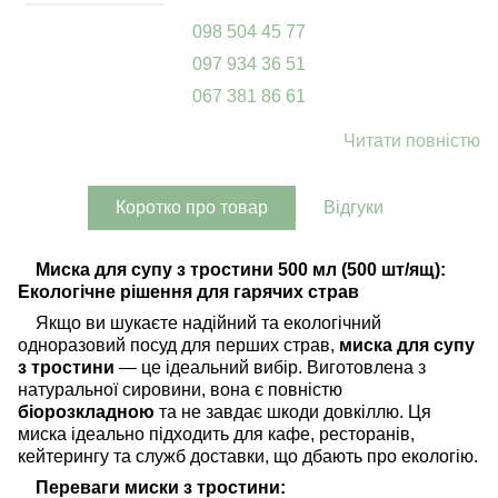
098 504 45 77
097 934 36 51
067 381 86 61
Читати повністю
Коротко про товар
Відгуки
Миска для супу з тростини 500 мл (500 шт/ящ):
Екологічне рішення для гарячих страв
Якщо ви шукаєте надійний та екологічний
одноразовий посуд для перших страв,
миска для супу
з тростини
— це ідеальний вибір. Виготовлена з
натуральної сировини, вона є повністю
біорозкладною
та не завдає шкоди довкіллю. Ця
миска ідеально підходить для кафе, ресторанів,
кейтерингу та служб доставки, що дбають про екологію.
Переваги миски з тростини: