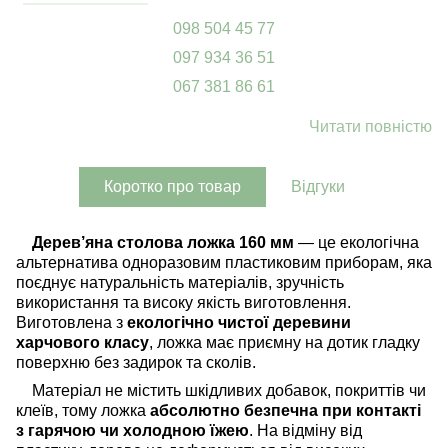
098 504 45 77
097 934 36 51
067 381 86 61
Читати повністю
Коротко про товар
Відгуки
Дерев’яна столова ложка 160 мм
— це екологічна
альтернатива одноразовим пластиковим приборам, яка
поєднує натуральність матеріалів, зручність
використання та високу якість виготовлення.
Виготовлена з
екологічно чистої деревини
харчового класу
, ложка має приємну на дотик гладку
поверхню без задирок та сколів.
Матеріал не містить шкідливих добавок, покриттів чи
клеїв, тому ложка
абсолютно безпечна при контакті
з гарячою чи холодною їжею
. На відміну від