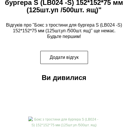
бургера S (LB024 -S) 152*152*75 мм
(125шт.уп /500шт. ящ)"
Відгуків про "Бокс з тростини для бургера S (LB024 -S)
152*152*75 мм (125шт.уп /500шт. ящ)" ще немає.
Будьте першим!
Додати відгук
Ви дивилися