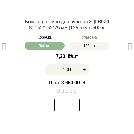
Бокс з тростини для бургера S (LB024
-S) 152*152*75 мм (125шт.уп /500шт.
ящ)
Коробка
Упаковка
500 шт
125 шт
7,30
₴
-
+
Ціна:
3 650,00
₴