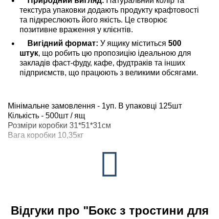
Природний вигляд:
Натуральний колір та
текстура упаковки додають продукту крафтовості
та підкреслюють його якість. Це створює
позитивне враження у клієнтів.
Вигідний формат:
У ящику міститься
500
штук
, що робить цю пропозицію ідеальною для
закладів фаст-фуду, кафе, фудтраків та інших
підприємств, що працюють з великими обсягами.
Мінімальне замовлення - 1уп. В упаковці 125шт
Кількість - 500шт / ящ
Розміри коробки 31*51*31см
Вага коробки 10,35кг
Відгуки про "Бокс з тростини для