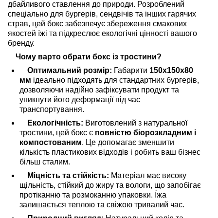
дбайливого ставлення до природи. Розроблений
спеціально для бургерів, сендвічів та інших гарячих
страв, цей бокс забезпечує збереження смакових
якостей їжі та підкреслює екологічні цінності вашого
бренду.
Чому варто обрати бокс із тростини?
Оптимальний розмір:
Габарити
150x150x80
мм
ідеально підходять для стандартних бургерів,
дозволяючи надійно зафіксувати продукт та
уникнути його деформації під час
транспортування.
Екологічність:
Виготовлений з натуральної
тростини, цей бокс є
повністю біорозкладним і
компостованим
. Це допомагає зменшити
кількість пластикових відходів і робить ваш бізнес
більш сталим.
Міцність та стійкість:
Матеріал має високу
щільність, стійкий до жиру та вологи, що запобігає
протіканню та розмоканню упаковки. Їжа
залишається теплою та свіжою тривалий час.