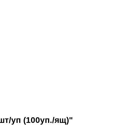
т/уп (100уп./ящ)"