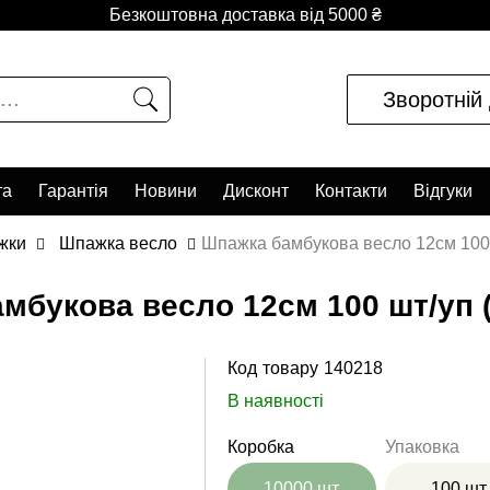
Безкоштовна доставка від 5000 ₴
Зворотній 
та
Гарантія
Новини
Дисконт
Контакти
Відгуки
жки
Шпажка весло
Шпажка бамбукова весло 12см 100 
мбукова весло 12см 100 шт/уп (
Код товару
140218
В наявності
Коробка
Упаковка
10000 шт
100 шт