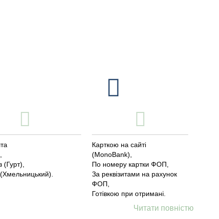
та
Карткою на сайті
,
(MonoBank),
 (Гурт),
По номеру картки ФОП,
 (Хмельницький).
За реквізитами на рахунок
ФОП,
Готівкою при отримані.
Читати повністю