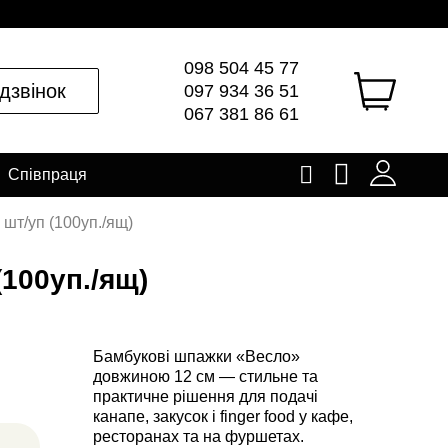
098 504 45 77
дзвінок
097 934 36 51
067 381 86 61
Співпраця
шт/уп (100уп./ящ)
100уп./ящ)
Бамбукові шпажки «Весло»
довжиною 12 см — стильне та
практичне рішення для подачі
канапе, закусок і finger food у кафе,
ресторанах та на фуршетах.