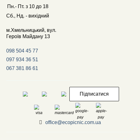
Пн.- Пт.
з
10
до
18
Сб., Нд. -
вихідний
м.Хмельницький, вул.
Героїв Майдану 13
098 504 45 77
097 934 36 51
067 381 86 61
Підписатися
office@ecopicnic.com.ua