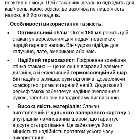
позитивні емоції. Цей стаканчик ідеально підходить для
кав'ярень, кафе, офісів, де важлива не лише якість
напою, а й його подача.
Особливості використання та якість:
Оптимальний об'єм:
Об'єм
180 мл
робить цей
стакан універсальним для подачі невеликих
порцій гарячих напоїв. Він чудово підійде для
капучино, лате, американо або чаю.
Надійний термозахист:
Гофрована зовнішня
стінка стакана — це не лише яскравий елемент
дизайну, а й ефективний
термоізоляційний шар
.
Він надійно захищає руки від опіків, дозволяючи
комфортно тримати гарячий напій. Додатковий
рельєф також забезпечує надійне зчеплення з
рукою, запобігаючи випадковому вислизанню.
Висока якість матеріалів:
Стакан
виготовлений із
щільного паперового картону
з
внутрішнім ламінованим шаром, що гарантує
відсутність протікання. Це забезпечує його
міцність та надійність протягом усього часу
використання.