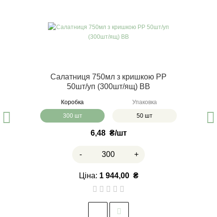
Салатниця 750мл з кришкою PP
50шт/уп (300шт/ящ) ВВ
Коробка
Упаковка
300 шт
50 шт
6,48
₴
-
+
Ціна:
1 944,00
₴