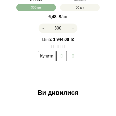
Коробка
Упаковка
300 шт
50 шт
6,48
₴
-
+
Ціна:
1 944,00
₴
Купити
Ви дивилися