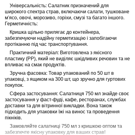
Універсальність: Салатник призначений для
широкого спектра страв, включаючи салати, тушковане
м'ясо, овочі, морозиво, горіхи, смузі та багато іншого.
Герметичність:
Кришка щільно прилягає до контейнера,
забезпечуючи надійну герметизацію і запобігаючи
протіканню під час транспортування.
Практичний матеріал: Виготовлена з якісного
пластику (РР), який не виділяє шкідливих речовин та не
впливає на смак продуктів.
Зручна фасовка: Товар упакований по 50 шт в
упаковці, з ящиком на 300 шт, що зручно для гуртових
покупок.
Сфера застосування: Салатниця 750 мл знайде своє
застосування у фаст-фуді, кафе, ресторанах, службах
доставки та для вітринної викладки. Вона також
підходить для упаковки їжі на винос та проведення
пікніків.
Замовляйте салатниці 750 мл з кришкою оптом та
забезпечте якісну упаковку для ваших страв!