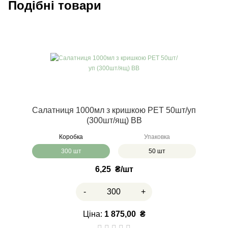
Подібні товари
Салатниця 1000мл з кришкою РЕТ 50шт/уп
(300шт/ящ) ВВ
Коробка
Упаковка
300 шт
50 шт
6,25
₴
-
+
Ціна:
1 875,00
₴