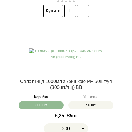
Купити
Салатниця 1000мл з кришкою РР 50шт/уп
(300шт/ящ) ВВ
Коробка
Упаковка
300 шт
50 шт
6,25
₴
-
+