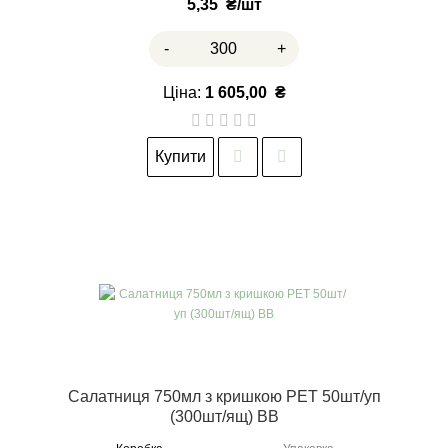
5,35
₴
-
+
Ціна:
1 605,00
₴
Купити
Салатниця 750мл з кришкою РЕТ 50шт/уп
(300шт/ящ) ВВ