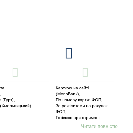
та
Карткою на сайті
,
(MonoBank),
 (Гурт),
По номеру картки ФОП,
 (Хмельницький).
За реквізитами на рахунок
ФОП,
Готівкою при отримані.
Читати повністю