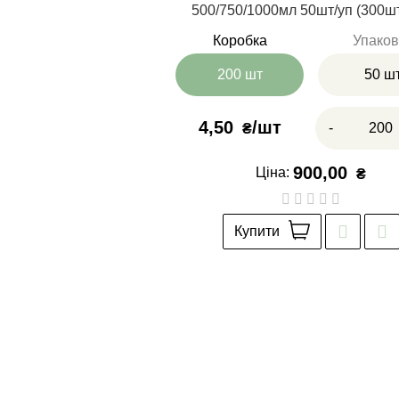
500/750/1000мл 50шт/уп (300ш
Коробка
Упаков
200 шт
50 ш
4,50
-
₴
900,00
Ціна:
₴
Купити