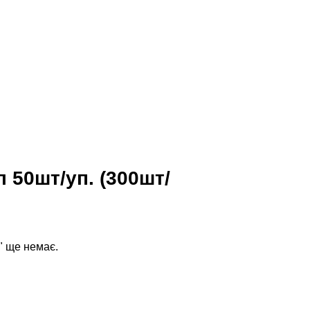
 50шт/уп. (300шт/
" ще немає.