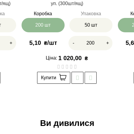
т/ящ)
уп. (300шт/ящ)
ка
Коробка
Упаковка
К
т
200 шт
50 шт
5,10
5,
+
-
+
₴
1 020,00
Ціна:
₴
Купити
Ви дивилися