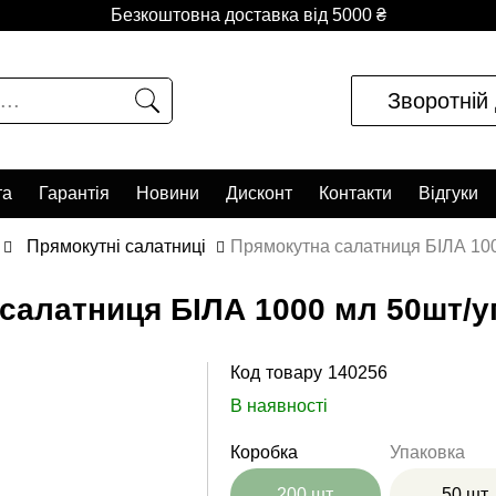
Безкоштовна доставка від 5000 ₴
Зворотній 
та
Гарантія
Новини
Дисконт
Контакти
Відгуки
Прямокутні салатниці
Прямокутна салатниця БІЛА 100
салатниця БІЛА 1000 мл 50шт/уп
Код товару
140256
В наявності
Коробка
Упаковка
200 шт
50 шт