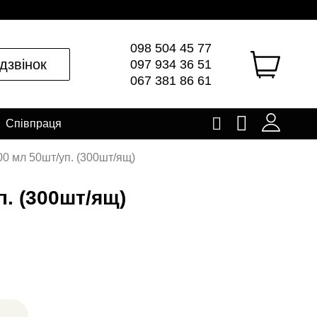
098 504 45 77
дзвінок
097 934 36 51
067 381 86 61
Співпраця
0 мл 50шт/уп. (300шт/ящ)
. (300шт/ящ)