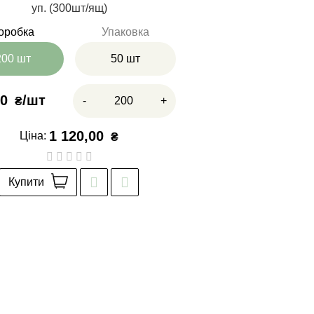
уп. (300шт/ящ)
оробка
Упаковка
200 шт
50 шт
60
-
+
₴
1 120,00
Ціна:
₴
Купити