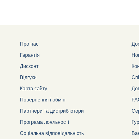
Про нас
Дос
Гарантія
Но
Дисконт
Ко
Відгуки
Сп
Карта сайту
Дог
Повернення і обмін
FA
Партнери та дистриб'ютори
Сер
Програма лояльності
Гу
Соціальна відповідальність
Вак