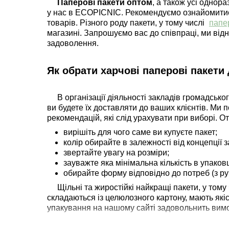
Паперові пакети оптом
, а також усі одно
у нас в ECOPICNIC. Рекомендуємо ознайомитись 
товарів. Різного роду пакети, у тому числі
папе
магазині. Запрошуємо вас до співпраці, ми відн
задоволення.
Як обрати харчові паперові пакети
В організації діяльності закладів громадськ
ви будете їх доставляти до ваших клієнтів. Ми
рекомендацій, які слід урахувати при виборі. 
вирішіть для чого саме ви купуєте пакет;
колір обирайте в залежності від концепції 
звертайте увагу на розміри;
зауважте яка мінімальна кількість в упаковц
обирайте форму відповідно до потреб (з ручк
Щільні та жиростійкі найкращі пакети, у том
складаються із целюлозного картону, мають які
упакування на нашому сайті задовольнить вимо