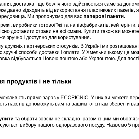
вання, доставка і ще безліч чого здійснюється саме за допо
вже давно відходить від використання пластикових пакетів, я
ередовища. Ми пропонуємо для вас
паперові пакети
.
режі, виробники готової їжі та напівфабрикатів, кейтерінги, 
якісно доставити страви на всі смаки. Купити також ви может
же зручно і доступно для користування.
 дружніх партнерських стосунків. В Україні ми розташовані 
 зручні способи доставки і оплати. У Хмельницькому це мо
оставка відбувається Новою поштою або Укрпоштою. Для пост
я продуктів і не тільки
можливість прямо зараз у ECOPICNIC. У них ви можете перено
ість пакетів допоможуть вам та вашим клієнтам зберегти ва
купити
та обрати зовсім не складно, разом із цим ми обов’я
стосуються вибору нашого одноразового посуду. Назвемо 5 пр