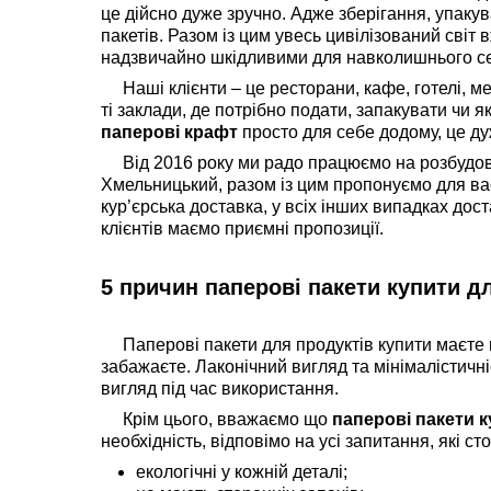
це дійсно дуже зручно. Адже зберігання, упаку
пакетів. Разом із цим увесь цивілізований світ 
надзвичайно шкідливими для навколишнього с
Наші клієнти – це ресторани, кафе, готелі, ме
ті заклади, де потрібно подати, запакувати чи 
паперові крафт
просто для себе додому, це ду
Від 2016 року ми радо працюємо на розбудову
Хмельницький, разом із цим пропонуємо для вас
кур’єрська доставка, у всіх інших випадках д
клієнтів маємо приємні пропозиції.
5 причин паперові пакети купити дл
Паперові пакети для продуктів купити маєте 
забажаєте. Лаконічний вигляд та мінімалістичн
вигляд під час використання.
Крім цього, вважаємо що
паперові пакети 
необхідність, відповімо на усі запитання, які 
екологічні у кожній деталі;