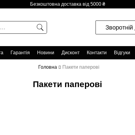
Безкоштовна доставка від 5000 ₴
Зворотній 
та
Гарантія
Новини
Дисконт
Контакти
Відгуки
Головна
Пакети паперові
Пакети паперові