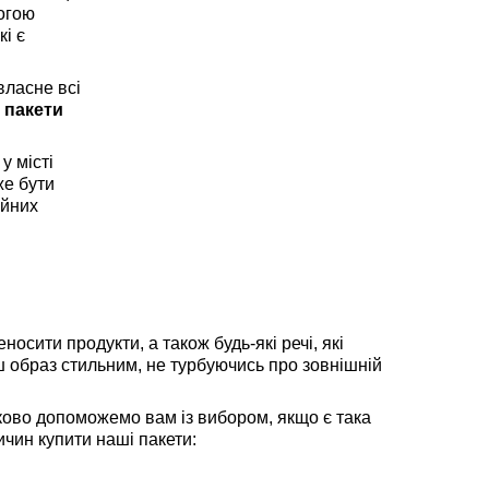
могою
кі є
власне всі
е
пакети
у місті
же бути
ійних
сити продукти, а також будь-які речі, які
ш образ стильним, не турбуючись про зовнішній
зково допоможемо вам із вибором, якщо є така
ичин купити наші пакети: