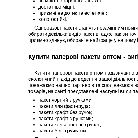
не мають сторонніх запахів;
достатньо міцні;
приємні на дотик та естетичні;
вологостійкі.
Одноразові пакети стануть незамінним поміч
обирати декілька видів пакетів, адже так ви то
приємно здивує, обирайте найкраще у нашому і
Купити паперові пакети оптом - виг
Купити паперові пакети оптом надзвичайно ви
екологічний підхід до ведення вашої діяльності,
поважаємо наших партнерів та сподіваємося н
товарів, на сайті представлені наступні види па
пакет чорний з ручками;
пакети для фаст-фуда;
пакети крафт без ручок;
пакети крафт з ручками;
пакети кольорові без ручок;
пакети білі з ручками.