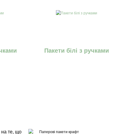
учками
Пакети білі з ручками
 на те, що