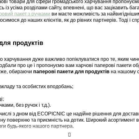
разові товари для сфери громадського харчування пропонуєм
із усіма розділами сайту, впевнені, що вас зацікавить баг
ровий пакет з ручками
ви маєте можливість за найвигідніши
осимося до наших клієнтів, як до рівних партнерів. Тоді і с
 для продуктів
ого харчування дуже важливо попіклуватися про те, яким чин
 подбали про це і пропонуємо вам харчові паперові пакети о
Отже, обираючи
паперові пакети для продуктів
на нашому са
закладу та особистих вподобань;
і;
ами, без ручок і т.д.).
у числі з дном від ECOPICNIC це надійне рішення для достав
сну поверхню та приємність на дотик. Широкий асортимент в
ги будь-якого нашого партнера.