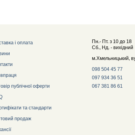
Пн.- Пт.
з
10
до
18
тавка і оплата
Сб., Нд. -
вихідний
вини
м.Хмельницький, в
нтакти
098 504 45 77
івпраця
097 934 36 51
овір публічної оферти
067 381 86 61
Q
тифікати та стандарти
ртовий продаж
ансії