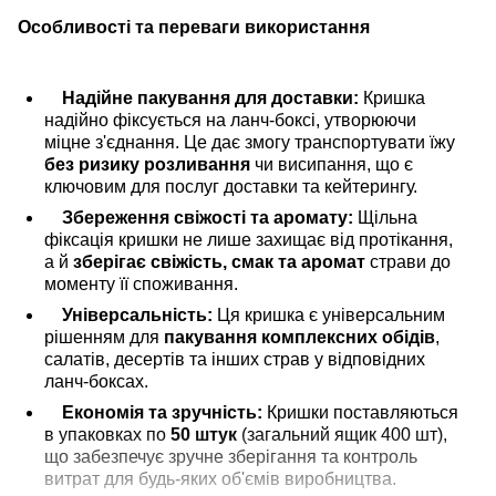
Особливості та переваги використання
Надійне пакування для доставки:
Кришка
надійно фіксується на ланч-боксі, утворюючи
міцне з'єднання. Це дає змогу транспортувати їжу
без ризику розливання
чи висипання, що є
ключовим для послуг доставки та кейтерингу.
Збереження свіжості та аромату:
Щільна
фіксація кришки не лише захищає від протікання,
а й
зберігає свіжість, смак та аромат
страви до
моменту її споживання.
Універсальність:
Ця кришка є універсальним
рішенням для
пакування комплексних обідів
,
салатів, десертів та інших страв у відповідних
ланч-боксах.
Економія та зручність:
Кришки поставляються
в упаковках по
50 штук
(загальний ящик 400 шт),
що забезпечує зручне зберігання та контроль
витрат для будь-яких об'ємів виробництва.