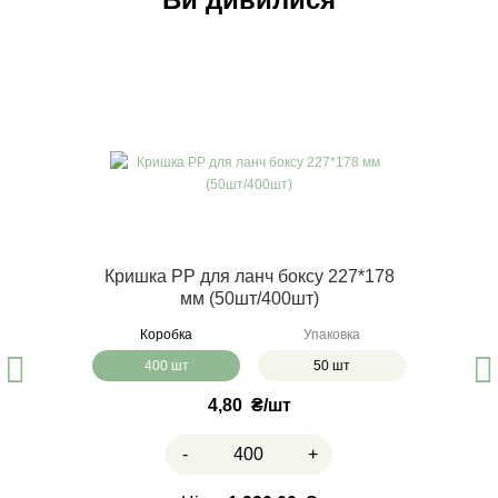
Кришка РР для ланч боксу 227*178
мм (50шт/400шт)
Коробка
Упаковка
400 шт
50 шт
4,80
₴
-
+