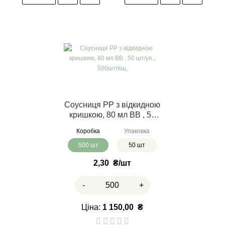
Соусниця РР з відкидною
кришкою, 80 мл ВВ , 50
шт/уп., 500шт/ящ.
Коробка
Упаковка
500 шт
50 шт
2,30
₴
-
+
Ціна:
1 150,00
₴