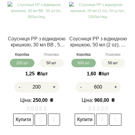
Соусниця РР з відкидною
Соусниця РР з відкидною
кришкою, 30 мл ВВ , 50
кришкою, 50 мл (2 oz), 50
шт/уп., 900шт/ящ.
шт/уп., 1000шт/ящ.
Коробка
Упаковка
Коробка
Упаковка
200 шт
50 шт
600 шт
50 шт
1,25
₴
1,60
₴
-
+
-
+
Ціна:
250,00
₴
Ціна:
960,00
₴
Купити
Купити